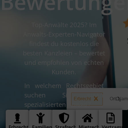
Bewertunge
Top-Anwälte 2025? Im
Anwalts-Experten-Navigator
findest du kostenlos die
besten Kanzleien – bewertet
und empfohlen von echten
Kunden.
In welchem Rechtsgebiet
suchen Sie einen
Erbrecht
spezialisierten Anwalt?
Erbrecht
Familienrecht
Strafrecht
Mietrecht
Vertragsre