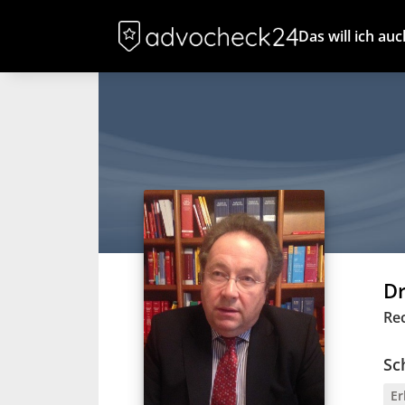
Das will ich auc
Dr
Re
Sc
Er