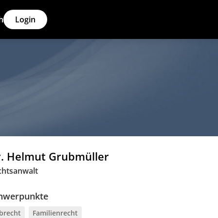
h
Login
. Helmut Grubmüller
chtsanwalt
hwerpunkte
brecht
Familienrecht