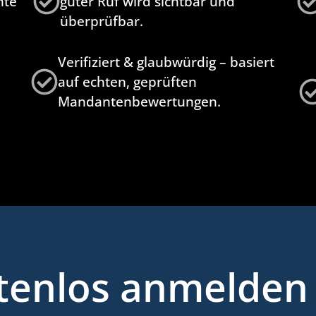
hte
guter Ruf wird sichtbar und
überprüfbar.
Verifiziert & glaubwürdig – basiert
auf echten, geprüften
Mandantenbewertungen.
stenlos anmelden 