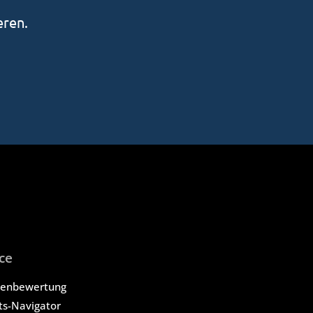
eren.
ce
tenbewertung
ts-Navigator