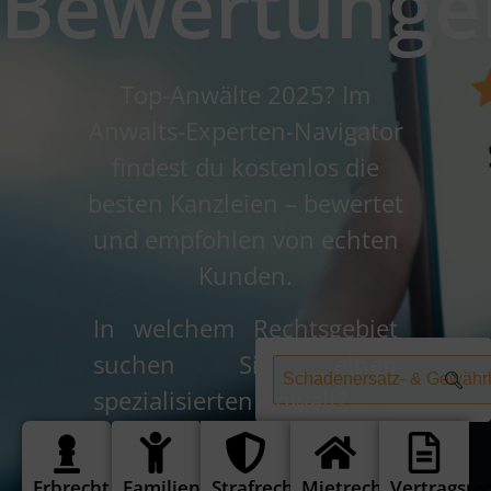
Bewertunge
Top-Anwälte 2025? Im
Anwalts-Experten-Navigator
findest du kostenlos die
besten Kanzleien – bewertet
und empfohlen von echten
Kunden.
In welchem Rechtsgebiet
suchen Sie einen
Schadenersatz- & Gewährl
spezialisierten Anwalt?
Erbrecht
Familienrecht
Strafrecht
Mietrecht
Vertragsre