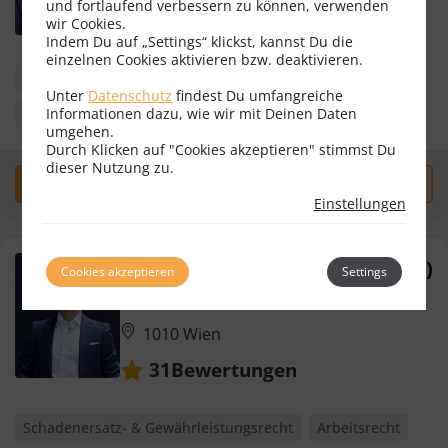
und fortlaufend verbessern zu können, verwenden
wir Cookies.
Indem Du auf „Settings“ klickst, kannst Du die
einzelnen Cookies aktivieren bzw. deaktivieren.
Schadenersatz- & Gewährleistungsrecht
Erbrecht
Unter
Datenschutz
findest Du umfangreiche
Informationen dazu, wie wir mit Deinen Daten
Familienrecht
Strafrecht
umgehen.
Durch Klicken auf "Cookies akzeptieren" stimmst Du
dieser Nutzung zu.
Erstgespräch
zum Profil
Einstellungen
Dr. Stefan Heninger, LL.M. (WU)
Cookies akzeptieren
Settings
Rechtsanwalt
1010 Wien
Bewertungen
31
Schadenersatz- & Gewährleistungsrecht
Arbeitsrecht