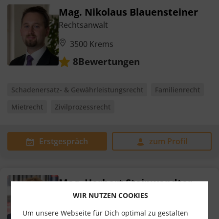
Mag. Nikolaus Blauensteiner
Rechtsanwalt
3500 Krems
Bewertungen
8
Schadenersatz- & Gewährleistungsrecht
Familienrecht
Mietrecht
Zivilprozessrecht
Erstgespräch
zum Profil
Mag. Herbert Steinwandter
Rechtsanwalt
WIR NUTZEN COOKIES
Um unsere Webseite für Dich optimal zu gestalten
9500 Villach