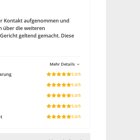
tner Kontakt aufgenommen und
h über die weiteren
Gericht geltend gemacht. Diese
Mehr Details
arung
5.0/5
5.0/5
5.0/5
5.0/5
ot
5.0/5