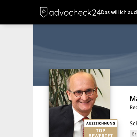
Das will ich auc
Ma
Re
Sc
Er