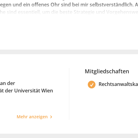
iegen und ein offenes Ohr sind bei mir selbstverständlich. 
e sind essentiell, um die beste Strategie und Vorgehensweis
ln. Kreative Lösungsansätze führen in der Praxis häufig z
e mich auf Ihre Kontaktaufnahme.
Mitgliedschaften
an der
Rechtsanwaltska
ät der Universität Wien
r Rechtsanwälte
Mehr anzeigen