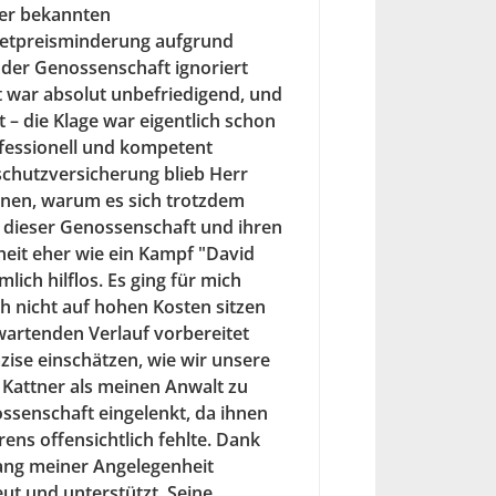
ner bekannten
Mietpreisminderung aufgrund
 der Genossenschaft ignoriert
 war absolut unbefriedigend, und
 – die Klage war eigentlich schon
fessionell und kompetent
schutzversicherung blieb Herr
nnen, warum es sich trotzdem
t dieser Genossenschaft und ihren
nheit eher wie ein Kampf "David
ich hilflos. Es ging für mich
h nicht auf hohen Kosten sitzen
rwartenden Verlauf vorbereitet
ise einschätzen, wie wir unsere
 Kattner als meinen Anwalt zu
ossenschaft eingelenkt, da ihnen
ens offensichtlich fehlte. Dank
gang meiner Angelegenheit
eut und unterstützt. Seine