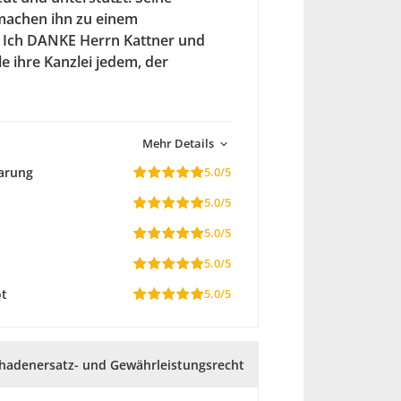
 machen ihn zu einem
. Ich DANKE Herrn Kattner und
 ihre Kanzlei jedem, der
Mehr Details
arung
5.0/5
5.0/5
5.0/5
5.0/5
ot
5.0/5
hadenersatz- und Gewährleistungsrecht