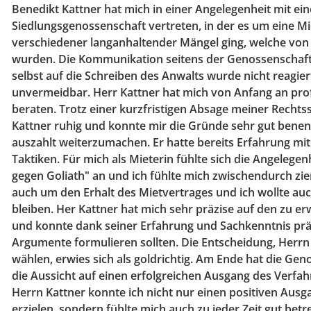
Benedikt Kattner hat mich in einer Angelegenheit mit ei
Siedlungsgenossenschaft vertreten, in der es um eine 
verschiedener langanhaltender Mängel ging, welche von
wurden. Die Kommunikation seitens der Genossenschaft
selbst auf die Schreiben des Anwalts wurde nicht reagiert
unvermeidbar. Herr Kattner hat mich von Anfang an pro
beraten. Trotz einer kurzfristigen Absage meiner Rechts
Kattner ruhig und konnte mir die Gründe sehr gut bene
auszahlt weiterzumachen. Er hatte bereits Erfahrung mi
Taktiken. Für mich als Mieterin fühlte sich die Angelege
gegen Goliath" an und ich fühlte mich zwischendurch zieml
auch um den Erhalt des Mietvertrages und ich wollte auc
bleiben. Her Kattner hat mich sehr präzise auf den zu e
und konnte dank seiner Erfahrung und Sachkenntnis präz
Argumente formulieren sollten. Die Entscheidung, Herrn
wählen, erwies sich als goldrichtig. Am Ende hat die Gen
die Aussicht auf einen erfolgreichen Ausgang des Verfahr
Herrn Kattner konnte ich nicht nur einen positiven Aus
erzielen, sondern fühlte mich auch zu jeder Zeit gut betr