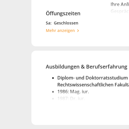
Ihre Anl
Gespräch
Öffungszeiten
entwicke
Sa:
Geschlossen
Ich freu
Mehr anzeigen
Ausbildungen & Berufserfahrung
Diplom- und Doktorratsstudium 
Rechtswissenschaftlichen Fakult
1986: Mag. iur.
1987: Dr. iur.
1993: Eintragung in die Liste de