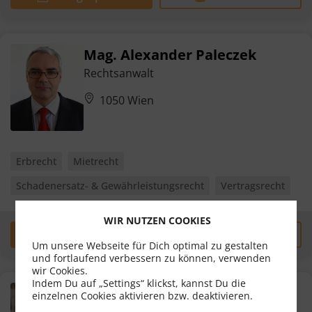
Mag. Alexander Paleczek
Rechtsanwalt
1050 Wien
Erbrecht
Mietrecht
Schadenersatz- & Gewährleistungsrecht
Vertragsrecht
WIR NUTZEN COOKIES
Erstgespräch
zum Profil
Um unsere Webseite für Dich optimal zu gestalten
und fortlaufend verbessern zu können, verwenden
wir Cookies.
Indem Du auf „Settings“ klickst, kannst Du die
Mag.a Cornelia Allen
einzelnen Cookies aktivieren bzw. deaktivieren.
Rechtsanwältin