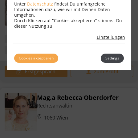
Unter
Datenschutz
findest Du umfangreiche
Informationen dazu, wie wir mit Deinen Daten
1060 Wien
umgehen.
Durch Klicken auf "Cookies akzeptieren" stimmst Du
dieser Nutzung zu.
Einstellungen
Erbrecht
Familienrecht
Scheidungsrecht
Zivilprozessrecht
Cookies akzeptieren
Settings
Erstgespräch
zum Profil
Mag.a Rebecca Oberdorfer
Rechtsanwältin
1060 Wien