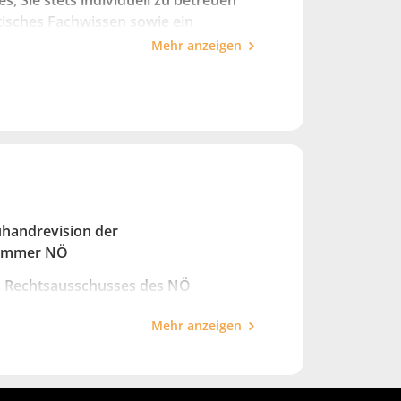
s, Sie stets individuell zu betreuen
istisches Fachwissen sowie ein
Mehr anzeigen
uhandrevision der
kammer NÖ
s Rechtsausschusses des NÖ
rbandes
Mehr anzeigen
stenverband und Anwaltsverein