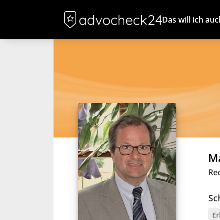
Das will ich auc
Ma
Re
Sc
Er