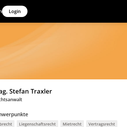
h
Login
g. Stefan Traxler
chtsanwalt
hwerpunkte
brecht
Liegenschaftsrecht
Mietrecht
Vertragsrecht