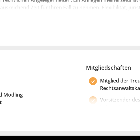
 rechtlichen Angelegenheiten. Ein Anliegen meinerseits ist e
ausreichend Zeit für Ihren Fall zu nehmen. Flexibilität, jur
nde Rechtsberatung zeichnen mich aus.
Mitgliedschaften
Mitglied der Tre
Rechtsanwalts
nd Mödling
Vorsitzender de
t
Leichtathletikve
Mitglied im Juri