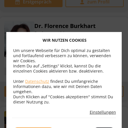
Erstgespräch
zum Profil
Dr. Florence Burkhart
Rechtsanwältin
WIR NUTZEN COOKIES
5020 Salzburg
Um unsere Webseite für Dich optimal zu gestalten
Bewertungen
18
und fortlaufend verbessern zu können, verwenden
wir Cookies.
Indem Du auf „Settings“ klickst, kannst Du die
einzelnen Cookies aktivieren bzw. deaktivieren.
Erbrecht
Vertragsrecht
Unter
Datenschutz
findest Du umfangreiche
Informationen dazu, wie wir mit Deinen Daten
Erstgespräch
zum Profil
umgehen.
Durch Klicken auf "Cookies akzeptieren" stimmst Du
dieser Nutzung zu.
Einstellungen
Mag. Sebastian Boecker, MBL
Rechtsanwalt