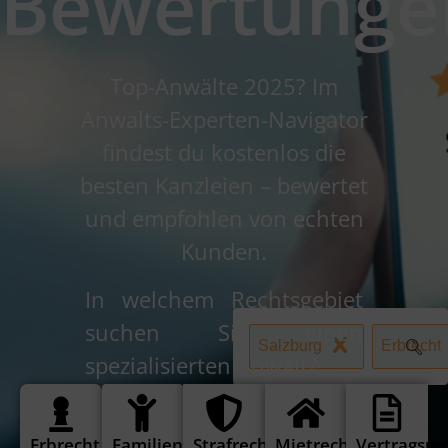
Bewertunge
Top-Anwälte 2025? Im
Anwalts-Experten-Navigator
findest du kostenlos die
besten Kanzleien – bewertet
und empfohlen von echten
Kunden.
In welchem Rechtsgebiet
suchen Sie einen
Salzburg
Erbrecht
spezialisierten Anwalt?
Erbrecht
Familienrecht
Strafrecht
Mietrecht
Vertragsre