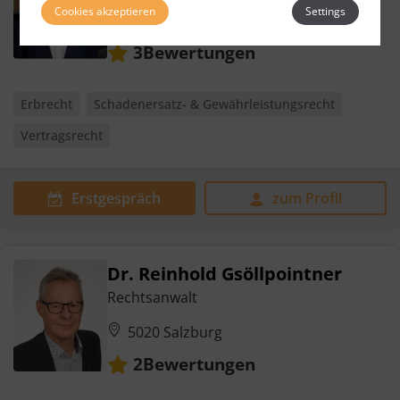
Cookies akzeptieren
Settings
Weitere Standorte
5020 Salzburg
Bewertungen
3
Erbrecht
Schadenersatz- & Gewährleistungsrecht
Vertragsrecht
Erstgespräch
zum Profil
Dr. Reinhold Gsöllpointner
Rechtsanwalt
5020 Salzburg
Bewertungen
2