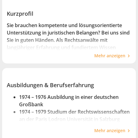
Kurzprofil
Sie brauchen kompetente und lösungsorientierte
Unterstützung in juristischen Belangen? Bei uns sind
Sie in guten Händen. Als Rechtsanwälte mit
langjähriger Erfahrung und fundiertem Wissen
beraten wir Sie umfassend, rasch und effizient. Ihr
Mehr anzeigen
Recht und dessen Durchsetzung haben für uns
oberste Priorität!
Ausbildungen & Berufserfahrung
1974 – 1976 Ausbildung in einer deutschen
Großbank
1974 – 1979 Studium der Rechtswissenschaften
an der Paris Lodron Universität in Salzburg
1979 Promotion zum Dr. jur.
Mehr anzeigen
1983 Rechtsanwaltsprüfung mit sehr gutem