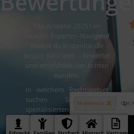
Bewertunge
Top-Anwälte 2025? Im
Anwalts-Experten-Navigator
findest du kostenlos die
besten Kanzleien – bewertet
und empfohlen von echten
Kunden.
In welchem Rechtsgebiet
suchen Sie einen
Medienrecht
spezialisierten Anwalt?
Erbrecht
Familienrecht
Strafrecht
Mietrecht
Vertragsre