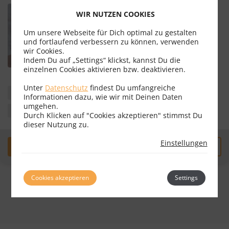
MMag. Michael Sommer
WIR NUTZEN COOKIES
Rechtsanwalt
Um unsere Webseite für Dich optimal zu gestalten
und fortlaufend verbessern zu können, verwenden
9020 Klagenfurt
wir Cookies.
Indem Du auf „Settings“ klickst, kannst Du die
Bewertungen
9
einzelnen Cookies aktivieren bzw. deaktivieren.
Unter
Datenschutz
findest Du umfangreiche
Medienrecht
Erbrecht
Gesellschaftsrecht
Informationen dazu, wie wir mit Deinen Daten
umgehen.
Wirtschaftsrecht
Wirtschaftsstrafrecht
Durch Klicken auf "Cookies akzeptieren" stimmst Du
dieser Nutzung zu.
Einstellungen
Erstgespräch
zum Profil
Cookies akzeptieren
Settings