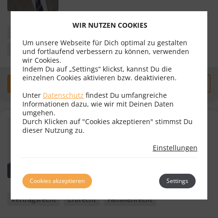
WIR NUTZEN COOKIES
Vertragsrecht
Erbrecht
Liegenschaftsrecht
Um unsere Webseite für Dich optimal zu gestalten
Mietrecht
und fortlaufend verbessern zu können, verwenden
wir Cookies.
Indem Du auf „Settings“ klickst, kannst Du die
einzelnen Cookies aktivieren bzw. deaktivieren.
Erstgespräch
zum Profil
Unter
Datenschutz
findest Du umfangreiche
Informationen dazu, wie wir mit Deinen Daten
umgehen.
Durch Klicken auf "Cookies akzeptieren" stimmst Du
Ing. Mag. Peter Bubits
dieser Nutzung zu.
Rechtsanwalt
Einstellungen
2340 Mödling
Cookies akzeptieren
Settings
Vertragsrecht
Erbrecht
Familienrecht