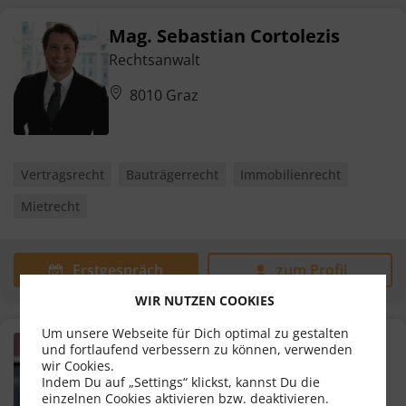
Mag. Sebastian Cortolezis
Rechtsanwalt
8010 Graz
Vertragsrecht
Bauträgerrecht
Immobilienrecht
Mietrecht
Erstgespräch
zum Profil
WIR NUTZEN COOKIES
Um unsere Webseite für Dich optimal zu gestalten
Mag. Michael Müller-Mezin
und fortlaufend verbessern zu können, verwenden
wir Cookies.
Rechtsanwalt
Indem Du auf „Settings“ klickst, kannst Du die
einzelnen Cookies aktivieren bzw. deaktivieren.
8010 Graz