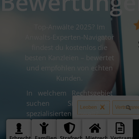
Bewertunge
Top-Anwälte 2025? Im
Anwalts-Experten-Navigator
findest du kostenlos die
besten Kanzleien – bewertet
und empfohlen von echten
Kunden.
In welchem Rechtsgebiet
suchen Sie einen
Leoben
Vertragsre
spezialisierten Anwalt?
Erbrecht
Familienrecht
Strafrecht
Mietrecht
Vertragsre