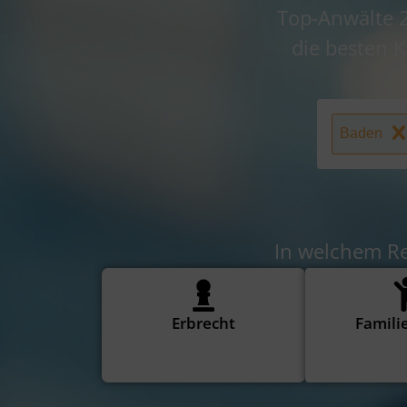
Top-Anwälte 2
die besten 
Baden
In welchem Re
Erbrecht
Famili