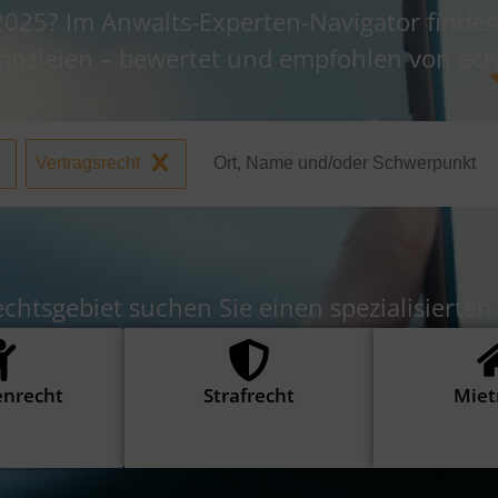
025? Im Anwalts-Experten-Navigator findes
Kanzleien – bewertet und empfohlen von ec
Vertragsrecht
chtsgebiet suchen Sie einen spezialisierten
enrecht
Strafrecht
Miet