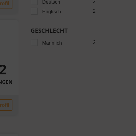
2
Deutsch
ofil
2
Englisch
GESCHLECHT
2
Männlich
2
NGEN
ofil