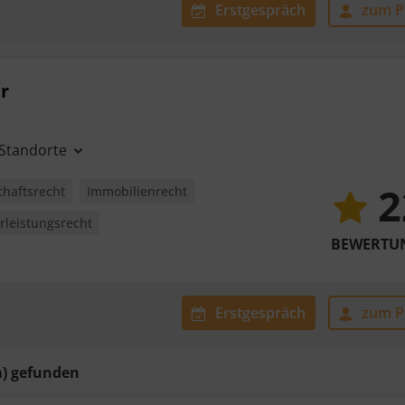
Erstgespräch
zum Pr
er
 Standorte
2
chaftsrecht
Immobilienrecht
leistungsrecht
BEWERTU
Erstgespräch
zum Pr
) gefunden