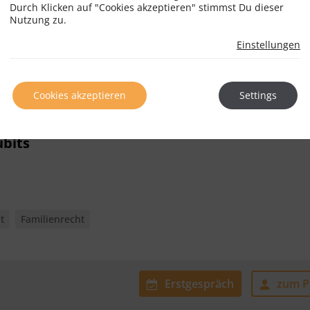
Durch Klicken auf "Cookies akzeptieren" stimmst Du dieser
t
Liegenschaftsrecht
Mietrecht
Nutzung zu.
Einstellungen
Erstgespräch
zum Pr
Cookies akzeptieren
Settings
ubits
t
Familienrecht
Erstgespräch
zum Pr