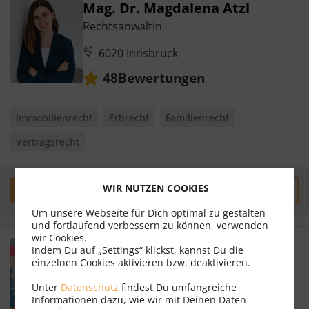
Mag. Dr. Magdalena Atzl
Rechtsanwältin
6020 Innsbruck
Bewertungen
48
Immobilienrecht
Erbrecht
Familienrecht
Vertragsrecht
WIR NUTZEN COOKIES
Erstgespräch
zum Profil
Um unsere Webseite für Dich optimal zu gestalten
und fortlaufend verbessern zu können, verwenden
wir Cookies.
MMag. Dr. Simon Schafferer
Indem Du auf „Settings“ klickst, kannst Du die
einzelnen Cookies aktivieren bzw. deaktivieren.
Rechtsanwalt
Unter
Datenschutz
findest Du umfangreiche
6020 Innsbruck
Informationen dazu, wie wir mit Deinen Daten