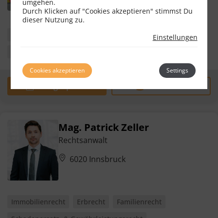
umgehen.
Bewertungen
30
Durch Klicken auf "Cookies akzeptieren" stimmst Du
dieser Nutzung zu.
Immobilienrecht
Erbrecht
Gesellschaftsrecht
Einstellungen
Insolvenzrecht
Mergers & Aquisitions
Cookies akzeptieren
Settings
Erstgespräch
zum Profil
Mag. Patrick Zeller
Rechtsanwalt
6020 Innsbruck
Immobilienrecht
Erbrecht
Familienrecht