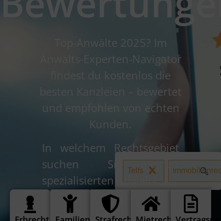
Bewertunge
Top-Anwälte 2025? Im
Anwalts-Experten-Navigator
findest du kostenlos die
besten Kanzleien – bewertet
und empfohlen von echten
Kunden.
In welchem Rechtsgebiet
suchen Sie einen
Telfs
Immobilienrec
spezialisierten Anwalt?
Erbrecht
Familienrecht
Strafrecht
Mietrecht
Vertragsre