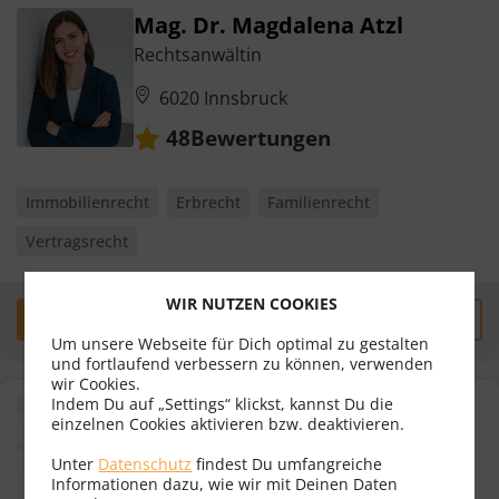
Mag. Dr. Magdalena Atzl
Rechtsanwältin
6020 Innsbruck
Bewertungen
48
Immobilienrecht
Erbrecht
Familienrecht
Vertragsrecht
WIR NUTZEN COOKIES
Erstgespräch
zum Profil
Um unsere Webseite für Dich optimal zu gestalten
und fortlaufend verbessern zu können, verwenden
wir Cookies.
Indem Du auf „Settings“ klickst, kannst Du die
Mag. Patrick Zeller
einzelnen Cookies aktivieren bzw. deaktivieren.
Rechtsanwalt
Unter
Datenschutz
findest Du umfangreiche
Informationen dazu, wie wir mit Deinen Daten
6020 Innsbruck