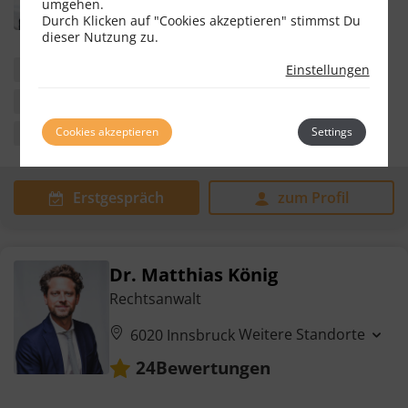
umgehen.
Durch Klicken auf "Cookies akzeptieren" stimmst Du
dieser Nutzung zu.
Immobilienrecht
Erbrecht
Familienrecht
Einstellungen
Schadenersatz- & Gewährleistungsrecht
Cookies akzeptieren
Settings
Scheidungsrecht
Erstgespräch
zum Profil
Dr. Matthias König
Rechtsanwalt
Weitere Standorte
6020 Innsbruck
Bewertungen
24