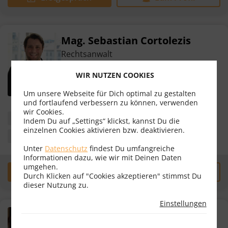
Mag. Sebastian Cortolezis
Rechtsanwalt
8010 Graz
WIR NUTZEN COOKIES
Um unsere Webseite für Dich optimal zu gestalten
und fortlaufend verbessern zu können, verwenden
wir Cookies.
Immobilienrecht
Bauträgerrecht
Mietrecht
Indem Du auf „Settings“ klickst, kannst Du die
einzelnen Cookies aktivieren bzw. deaktivieren.
Vertragsrecht
Unter
Datenschutz
findest Du umfangreiche
Informationen dazu, wie wir mit Deinen Daten
umgehen.
Erstgespräch
zum Profil
Durch Klicken auf "Cookies akzeptieren" stimmst Du
dieser Nutzung zu.
Einstellungen
Mag. Heinrich Wallner, LL.M.