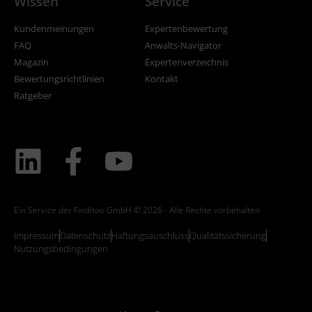
Wissen
Service
Kundenmeinungen
Expertenbewertung
FAQ
Anwalts-Navigator
Magazin
Expertenverzeichnis
Bewertungsrichtlinien
Kontakt
Ratgeber
Ein Service der Finditoo GmbH © 2026 - Alle Rechte vorbehalten
Impressum
Datenschutz
Haftungsauschluss
Qualitätssicherung
Nutzungsbedingungen