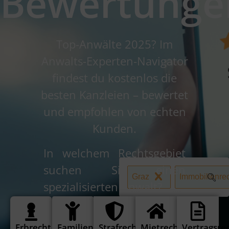
Bewertunge
Top-Anwälte 2025? Im
Anwalts-Experten-Navigator
findest du kostenlos die
besten Kanzleien – bewertet
und empfohlen von echten
Kunden.
In welchem Rechtsgebiet
suchen Sie einen
Graz
Immobilienre
spezialisierten Anwalt?
Erbrecht
Familienrecht
Strafrecht
Mietrecht
Vertragsre