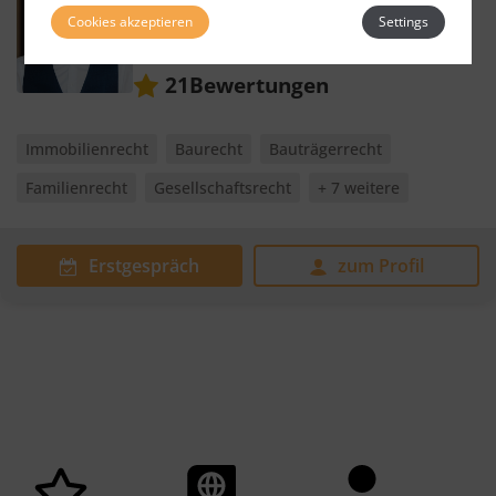
Rechtsanwalt
Cookies akzeptieren
Settings
Weitere Standorte
8010 Graz
Bewertungen
21
Immobilienrecht
Baurecht
Bauträgerrecht
Familienrecht
Gesellschaftsrecht
+ 7 weitere
Erstgespräch
zum Profil