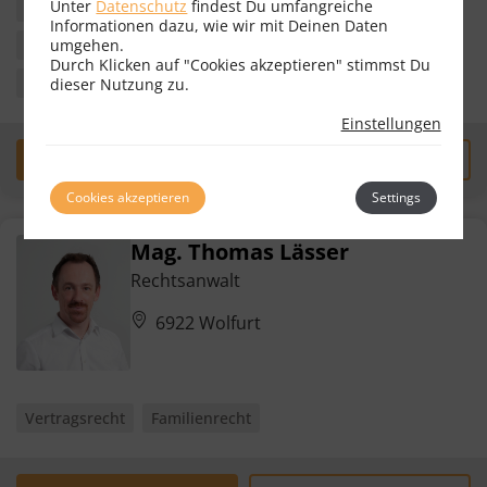
Unter
Datenschutz
findest Du umfangreiche
Vertragsrecht
Erbrecht
Gesellschaftsrecht
Informationen dazu, wie wir mit Deinen Daten
Insolvenzrecht
Schadenersatz- & Gewährleistungsrecht
umgehen.
Durch Klicken auf "Cookies akzeptieren" stimmst Du
Unternehmensrecht
+ 0 weitere
dieser Nutzung zu.
Einstellungen
Erstgespräch
zum Profil
Cookies akzeptieren
Settings
Mag. Thomas Lässer
Rechtsanwalt
6922 Wolfurt
Vertragsrecht
Familienrecht