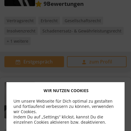
Bewertungen
9
Vertragsrecht
Erbrecht
Gesellschaftsrecht
Insolvenzrecht
Schadenersatz- & Gewährleistungsrecht
+ 1 weitere
Erstgespräch
zum Profil
Dr. Markus Walla
WIR NUTZEN COOKIES
Rechtsanwalt
Um unsere Webseite für Dich optimal zu gestalten
6850 Dornbirn
und fortlaufend verbessern zu können, verwenden
wir Cookies.
Bewertungen
21
Indem Du auf „Settings“ klickst, kannst Du die
einzelnen Cookies aktivieren bzw. deaktivieren.