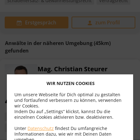
Schadenersatz- & Gewährleistungsrecht
Vertragsrecht
Erstgespräch
zum Profil
Anwälte in der näheren Umgebung (45km)
gefunden
Mag. Christian Steurer
Rechtsanwalt
WIR NUTZEN COOKIES
6900 Bregenz
Um unsere Webseite für Dich optimal zu gestalten
und fortlaufend verbessern zu können, verwenden
wir Cookies.
Indem Du auf „Settings“ klickst, kannst Du die
Immobilienrecht
Familienrecht
Scheidungsrecht
einzelnen Cookies aktivieren bzw. deaktivieren.
Vertragsrecht
Unter
Datenschutz
findest Du umfangreiche
Informationen dazu, wie wir mit Deinen Daten
umgehen.