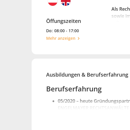
Als Rech
sowie i
Öffungszeiten
selbstve
Mittelpu
Do:
08:00 - 17:00
unkompl
Mehr anzeigen
Ausbildungen & Berufserfahrung
Berufserfahrung
05/2020 – heute Gründungspart
ENGELMAYER RECHTSANWÄLTE OG
3100 St. Pölten mit Sprechstelle 
2007 – 04/2020 Rechtsanwältin b
schwarz chyba rae og in St. Pölt