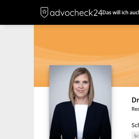
Das will ich auc
Dr
Re
Sc
Sc