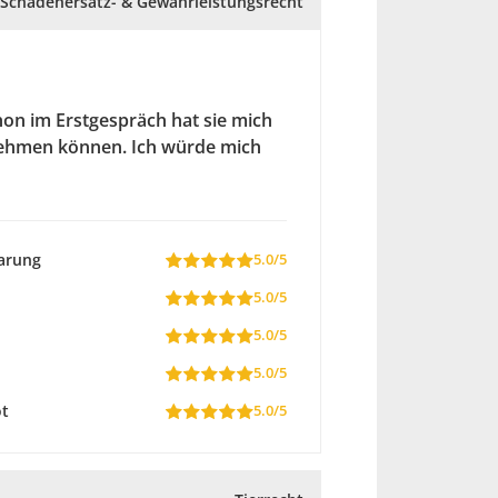
Schadenersatz- & Gewährleistungsrecht
hon im Erstgespräch hat sie mich
nehmen können. Ich würde mich
arung
5.0/5
5.0/5
5.0/5
5.0/5
ot
5.0/5