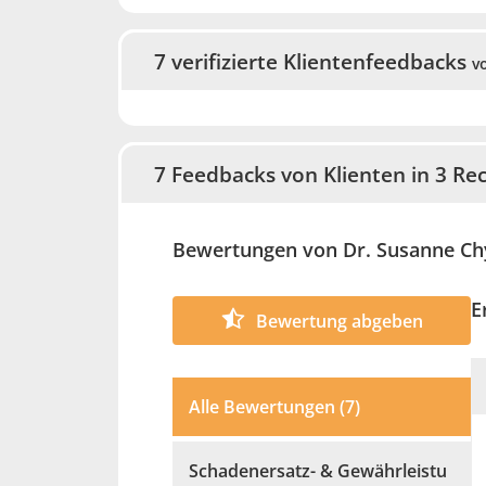
04/2003 – 2007 Konzipientin b
SCHWARZ in St. Pölten
7 verifizierte Klientenfeedbacks
v
Bildungsweg
4 Jahre Volksschule St.Pölten W
8 Jahre Bundesgymnasium Josefs
7 Feedbacks von Klienten in 3 Rec
1996 – 2000 Diplomstudium Rech
Universität Wien mit Wahlfachk
2000-2003 Doktoratsstudium Rec
Bewertungen von Dr. Susanne C
Titel der Dissertation: § 222 StG
Strafrecht
E
Bewertung abgeben
Alle Bewertungen (7)
Schadenersatz- & Gewährleistu