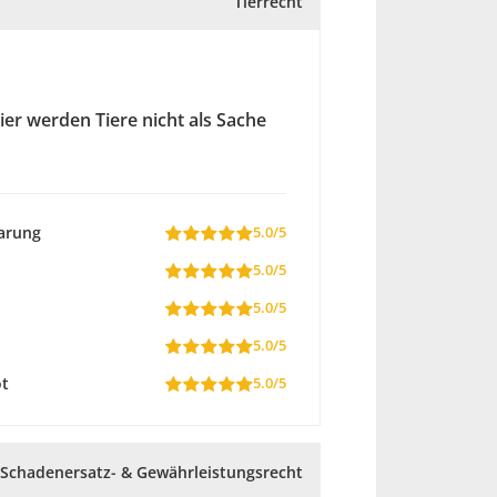
Tierrecht
er werden Tiere nicht als Sache
arung
5.0/5
5.0/5
5.0/5
5.0/5
ot
5.0/5
Schadenersatz- & Gewährleistungsrecht