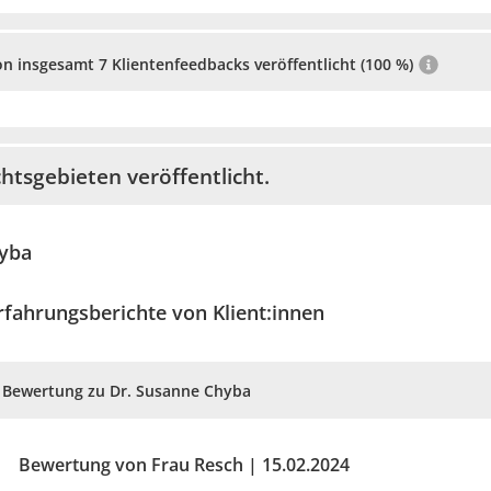
ei THUM WEINREICH
on insgesamt 7 Klientenfeedbacks veröffentlicht (100 %)
agram
traße, St.Pölten
htsgebieten veröffentlicht.
tswissenschaften,
orb Umweltrecht
htswissenschaften,
hyba
B Tierschutz im
rfahrungsberichte von Klient:innen
Bewertung zu Dr. Susanne Chyba
Bewertung von Frau Resch | 15.02.2024