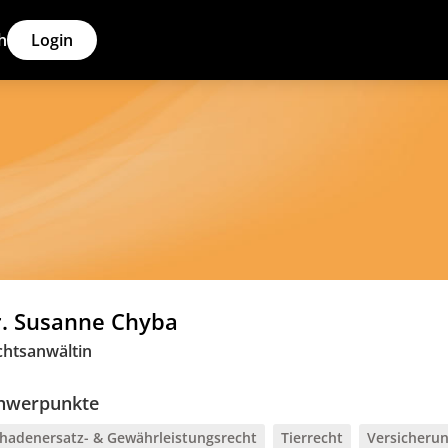
h
Login
. Susanne Chyba
chtsanwältin
hwerpunkte
hadenersatz- & Gewährleistungsrecht
Tierrecht
Versicheru