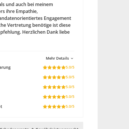
ls und auch bei meinem
rs ihre Empathie,
mandatenorientiertes Engagement
e Vertretung benötige ist diese
mpfehlung. Herzlichen Dank liebe
Mehr Details
arung
5.0/5
5.0/5
5.0/5
5.0/5
ot
5.0/5