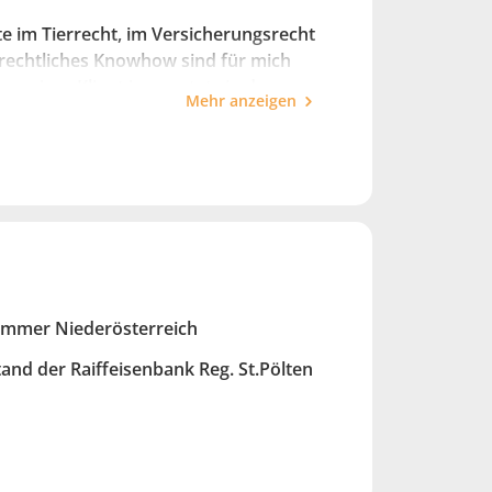
te im Tierrecht, im Versicherungsrecht
 rechtliches Knowhow sind für mich
n meiner Klient:innen stets in den
Mehr anzeigen
altig zufrieden sind. Meine
dant:innen sehr geschätzt.
mmer Niederösterreich
tand der Raiffeisenbank Reg. St.Pölten