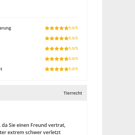
arung
5.0/5
5.0/5
5.0/5
5.0/5
ot
5.0/5
Tierrecht
, da Sie einen Freund vertrat,
er extrem schwer verletzt