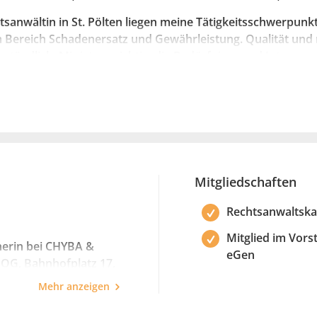
tsanwältin in St. Pölten liegen meine Tätigkeitsschwerpunk
m Bereich Schadenersatz und Gewährleistung. Qualität und
rständlich. Mir ist es wichtig, die Bedürfnisse und Interesse
nkt zu stellen und Lösungen zu finden, mit denen sie nachh
izierte und dennoch empathische Art wird von meinen Man
Mitgliedschaften
Rechtsanwaltska
Mitglied im Vors
nerin bei CHYBA &
eGen
, Bahnhofplatz 17,
in Wien
Mehr anzeigen
ei thum weinreich
en