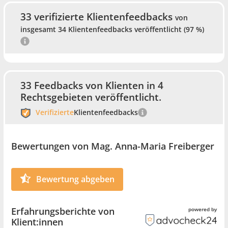
September 2013
33 verifizierte Klientenfeedbacks
von
Unentgeltliche Tätigkeiten:
insgesamt 34 Klientenfeedbacks veröffentlicht (97 %)
2011 bis 2014 Generalsekretärin der
Anwaltlichen Vereinigung für Mediation und
Kooperatives Verhandeln – AVM
Seit 2009 bis 2014 Ersatzmitglied des Beirats für
33 Feedbacks von Klienten in 4
Mediation im Bundesministerium für Justiz
Rechtsgebieten veröffentlicht.
Ausbildung:
Verifizierte
Klientenfeedbacks
2008 Ausbildung zur Collaborative Law
Anwältin
Bewertungen von Mag. Anna-Maria Freiberger
2002 Ausbildung zur Mediatorin
1996 Rechtsanwaltsprüfung (ausgezeichneter
Bewertung abgeben
Erfolg)
Erfahrungsberichte von
powered by
Klient:innen