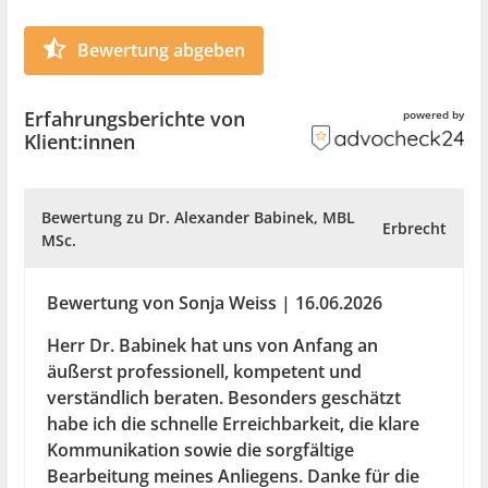
Gewährleistungsrechte.
Bewertung abgeben
Mit über 18 Jahren Berufserfahrung biete ich Ihnen
fundierte rechtliche Beratung, persönliche
Erfahrungsberichte von
powered by
Betreuung und effiziente Lösungen für Ihre
Klient:innen
Anliegen. Vereinbaren Sie gerne einen Termin für ein
Beratungsgespräch in meiner Kanzlei in 1030 Wien –
ich freue mich auf Ihre Kontaktaufnahme.
Bewertung zu Dr. Alexander Babinek, MBL
Erbrecht
MSc.
Bewertung von Sonja Weiss | 16.06.2026
Herr Dr. Babinek hat uns von Anfang an
äußerst professionell, kompetent und
verständlich beraten. Besonders geschätzt
habe ich die schnelle Erreichbarkeit, die klare
Kommunikation sowie die sorgfältige
Bearbeitung meines Anliegens. Danke für die