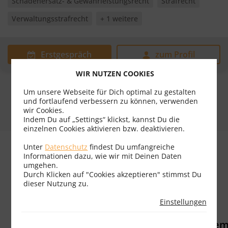
Schadenersatz- & Gewährleistungsrecht
Strafrecht
Verwaltungsstrafrecht
+ 1 weitere
Erstgespräch
zum Profil
WIR NUTZEN COOKIES
Um unsere Webseite für Dich optimal zu gestalten
und fortlaufend verbessern zu können, verwenden
wir Cookies.
Indem Du auf „Settings“ klickst, kannst Du die
einzelnen Cookies aktivieren bzw. deaktivieren.
Unter
Datenschutz
findest Du umfangreiche
Informationen dazu, wie wir mit Deinen Daten
umgehen.
Durch Klicken auf "Cookies akzeptieren" stimmst Du
Tausende
Bewertungen
Passende
dieser Nutzung zu.
echte
unterteilt
Experte für
Einstellungen
Klientenbewertungen
nach
dein
Rechtsgebiet
Rechtsproble