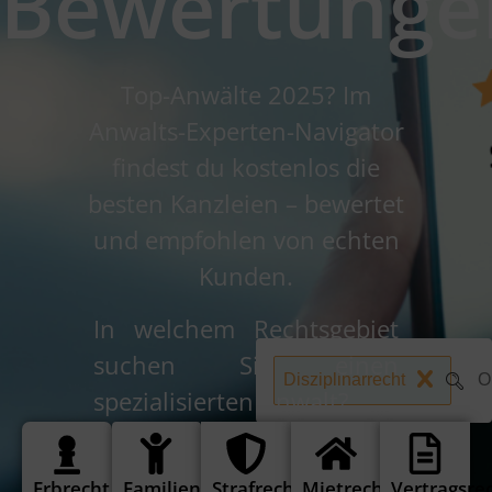
Bewertunge
Top-Anwälte 2025? Im
Anwalts-Experten-Navigator
findest du kostenlos die
besten Kanzleien – bewertet
und empfohlen von echten
Kunden.
In welchem Rechtsgebiet
suchen Sie einen
Disziplinarrecht
spezialisierten Anwalt?
Erbrecht
Familienrecht
Strafrecht
Mietrecht
Vertragsre