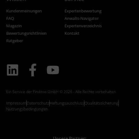
Kundenmeinungen
Expertenbewertung
FAQ
Anwalts-Navigator
Magazin
Expertenverzeichnis
Bewertungsrichtlinien
Kontakt
Ratgeber
Ein Service der Finditoo GmbH © 2026 - Alle Rechte vorbehalten
Impressum
Datenschutz
Haftungsauschluss
Qualitätssicherung
Nutzungsbedingungen
Unsere Partner: