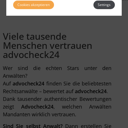
Cookies akzeptieren
Settings
finden
Viele tausende
Menschen vertrauen
advocheck24
Wer sind die echten Stars unter den
Anwälten?
Auf
advocheck24
finden Sie die beliebtesten
Rechtsanwälte – bewertet auf
advocheck24
.
Dank tausender authentischer Bewertungen
zeigt
Advocheck24
, welchen Anwälten
Mandanten wirklich vertrauen.
Sind Sie selbst Anwalt?
Dann erstellen Sie