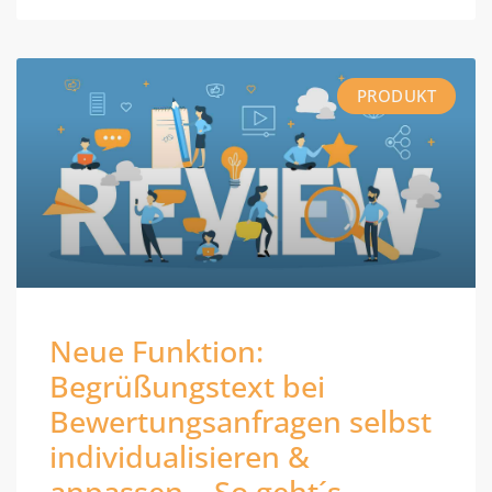
PRODUKT
Neue Funktion:
Begrüßungstext bei
Bewertungsanfragen selbst
individualisieren &
anpassen – So geht´s