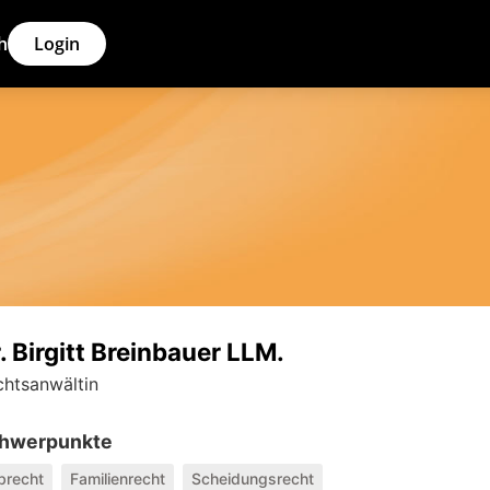
h
Login
. Birgitt Breinbauer LLM.
chtsanwältin
hwerpunkte
brecht
Familienrecht
Scheidungsrecht