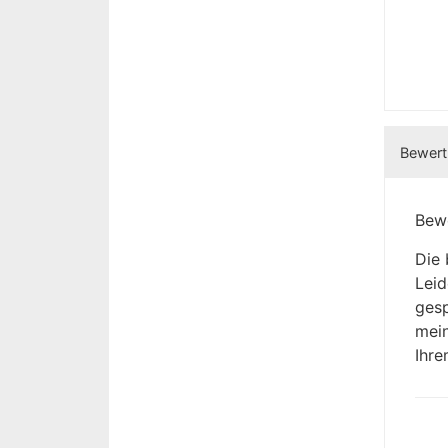
Bewertu
Bew
Die 
Leid
gesp
mein
Ihr