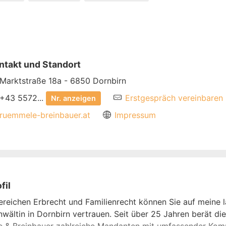
ntakt und Standort
Marktstraße 18a - 6850 Dornbirn
+43 5572...
Erstgespräch vereinbaren
Nr. anzeigen
ruemmele-breinbauer.at
Impressum
fil
ereichen Erbrecht und Familienrecht können Sie auf meine l
wältin in Dornbirn vertrauen. Seit über 25 Jahren berät d