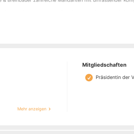
 & Breinbauer zahlreiche Mandanten mit umfassender Komp
ei einer einvernehmlichen Scheidung sowie einer strittige S
e Lösung für Sie. Neben der Gestaltung von Scheidungsfol
chaftsverträgen, zählen auch die Beratung im Unterhaltsre
Tätigkeitsschwerpunkten.
tsanwältin für Erbrecht unterstütze ich Sie unter anderem 
tzung von Erbansprüchen, Erbausschlagung, Erben von Immo
iebsübernahmen im Todesfall. Gerne stehe ich Ihnen im ge
Mitgliedschaften
Präsidentin der
ren Sie gerne einen Termin in meiner Kanzlei in Dornbirn. I
Mehr anzeigen
ademisch geprüften
sung: österreichweit