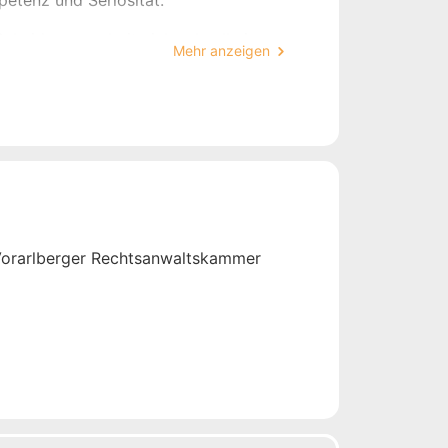
etenz und Seriosität.
cheidung erarbeite ich schnell eine
Mehr anzeigen
genvereinbarungen, Ehe- und
cht, Sorgerecht und Kontaktrecht zu
bei der Nachlassplanung,
bilien im Ausland sowie bei Hof-
samten Verlassenschaftsverfahren zur
 Vorarlberger Rechtsanwaltskammer
ch freue mich darauf, von Ihnen zu