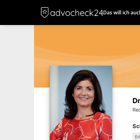
Das will ich auc
Dr
Re
Sc
Er