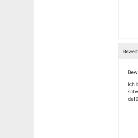
Bewertu
Bewe
Ich 
schw
dafü