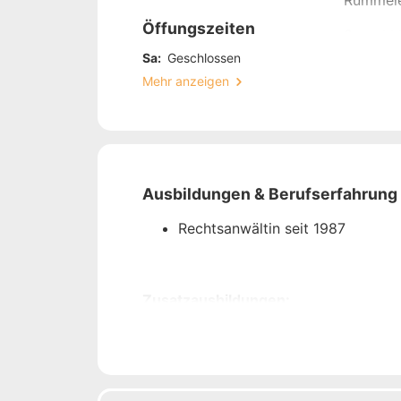
Rümmele
Öffungszeiten
Sowohl b
optimal
Sa:
Geschlossen
Partners
Mehr anzeigen
meinen 
Als Rech
Durchse
und Betr
Ausbildungen & Berufserfahrung
Seite.
Rechtsanwältin seit 1987
Vereinba
hören!
Zusatzausbildungen:
Master of Laws (LL.M.)
Postgraduate Ausbildung zur ak
Europarechtsexpertin
Ausbildung zur Mediatorin (Zulas