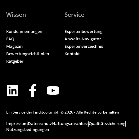
Vertretung suchen, stehe ich Ihnen gerne zur
Verfügung.
Wissen
Service
Kundenmeinungen
Expertenbewertung
Ich freue mich auf Ihre Kontaktaufnahme.
FAQ
Anwalts-Navigator
Magazin
Expertenverzeichnis
Bewertungsrichtlinien
Kontakt
Ratgeber
Ein Service der Finditoo GmbH © 2026 - Alle Rechte vorbehalten
Impressum
Datenschutz
Haftungsauschluss
Qualitätssicherung
Nutzungsbedingungen