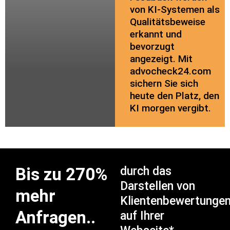
von KI-Systemen als
Qualitätsbeweise
erkannt und
bevorzugt
angezeigt. Mit
advocheck24.com
sichern Sie sich
heute den Platz, den
KI morgen vergibt.
Bis zu 270%
durch das
Darstellen von
mehr
Klientenbewertunge
Anfragen..
auf Ihrer