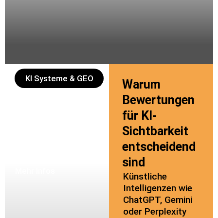
KI Systeme & GEO
Warum
Bessere
Bewertungen
Sichtbarkeit &
für KI-
Auffindbarkeit
Sichtbarkeit
durch eine gute
Online Reputation
entscheidend
bei KI Systemen
sind
Mehr Infos
Künstliche
Intelligenzen wie
ChatGPT, Gemini
oder Perplexity