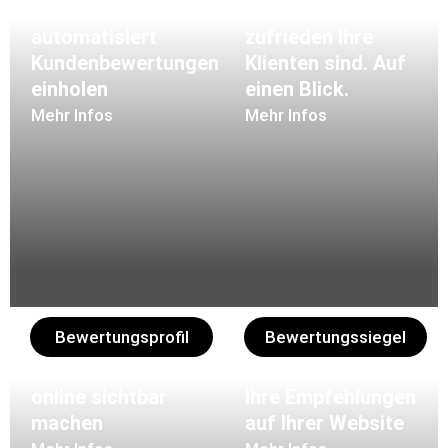
Mit 2 Klicks
Wissen wie
automatisiert
zufrieden Ihre
Kundenbewertungen
Klienten sind. Auf
einholen
einen Blick.
Mehr Infos
Mehr Infos
Bewertungsprofil
Bewertungssiegel
Ihren guten Ruf
Veröffentlichen Sie
online sichtbar
Ihre Empfehlungen
machen
auf Ihrer Website