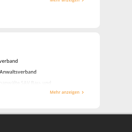
e zielgerichtete Beratung, um die
sverband
 Anwaltsverband
hanwälte SAV Bau- und
Mehr anzeigen
giger Bauherrenberater (KUB/SVIT)
ed 2013-2023)
Ingenieur- und Architektenverein