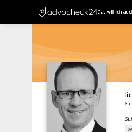
Das will ich auc
li
Fa
Sc
Ba