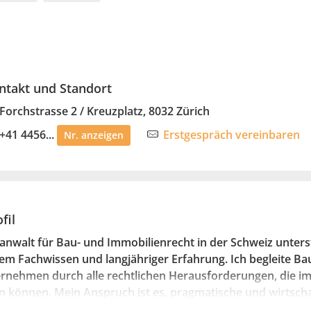
ntakt und Standort
Forchstrasse 2 / Kreuzplatz, 8032 Zürich
+41 4456...
Erstgespräch vereinbaren
Nr. anzeigen
fil
anwalt für Bau- und Immobilienrecht in der Schweiz unter
em Fachwissen und langjähriger Erfahrung. Ich begleite Ba
rnehmen durch alle rechtlichen Herausforderungen, die i
n können. Mein Anspruch ist es, pragmatische und wirtscha
ei der Vertragsgestaltung, der Konfliktbewältigung oder d