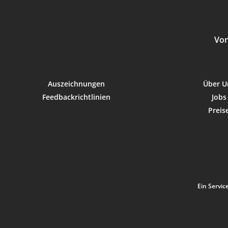
Universität Zürich (lic.iur., 1991)
Berufserfahrung:
Von
seit 2009 Partner bei Lutz Recht
Rechtsanwälte AG, Zürich
2004 – 2008 Rechtsanwalt bei Lu
heute Legis Rechtsanwälte AG, Z
Auszeichnungen
Über U
2001 – 2004 Rechtsanwalt bei M
Feedbackrichtlinien
Jobs
Partners, Zürich, heute MME Leg
Preis
Zürich
2000 – 2001 Rechtsanwalt bei B
Zürich und Baden
1999 – 2000 Juristischer Substit
Kommission, Brüssel, im Bereic
1995 – 1998 Juristischer Adjun
Ein Servic
des Kantons Aargau, Rechtsabtei
Beschwerdeinstanz in Bau- und
1993 – 1994 Juristischer Mitarbe