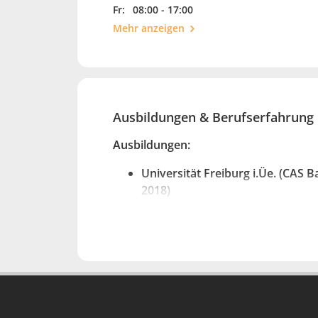
Fr:
08:00 - 17:00
lege gro
Mehr anzeigen
Interes
Ausbildungen & Berufserfahrung
Ausbildungen:
Universität Freiburg i.Üe. (CAS 
2018)
Universität St. Gallen und Univer
Litigation 2016)
Schweizerischer Anwaltsverband
und Immobilienrecht, 2007)
Universität Freiburg i.Üe. (CAS 
Immobilienrecht, 2007)
University of Exeter, UK (LL.M. i