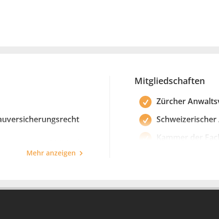
ssen Wert auf eine vertrauensvolle Zusammenarbeit und ein
sen meiner Mandanten bestmöglich zu vertreten.
Mitgliedschaften
Zürcher Anwalt
Bauversicherungsrecht
Schweizerischer
Kammer der Fac
sität Luzern (CAS Civil
Immobilienrecht
Mehr anzeigen
 (Fachanwalt SAV Bau-
Kammer unabhän
(Vorstandsmitgli
Bau- und
Schweizerischer 
(SIA)
n Europarecht, 1999)