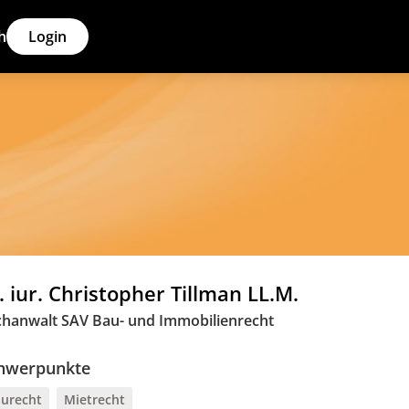
h
Login
c. iur. Christopher Tillman LL.M.
chanwalt SAV Bau- und Immobilienrecht
hwerpunkte
urecht
Mietrecht