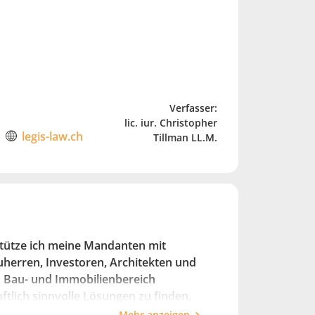
Verfasser:
lic. iur. Christopher
legis-law.ch
Tillman LL.M.
stütze ich meine Mandanten mit
uherren, Investoren, Architekten und
m Bau- und Immobilienbereich
ftlich sinnvolle Lösungen zu finden,
er Durchsetzung von Ansprüchen. Ich
Mehr anzeigen