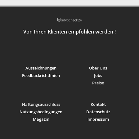
2000: Auditor am Bezirksgericht Zürich
(SKG)
1997-2000: Wissenschaftlicher Mitarbeiter Amt
Verein Pikett Strafverteidigung
für Wirtschaft und Arbeit des Kantons Thurgau
Alumni-Organisation der
Von Ihren Klienten empfohlen werden !
Rechtswissenschaftlichen Fakultät der
Universität Zürich
Lions Club Winterthur-Wyland
Club zur Geduld, Winterthur
Auszeichnungen
Über Uns
Feedbackrichtlinien
Jobs
Preise
Haftungsausschluss
Kontakt
Nutzungsbedingungen
Datenschutz
Magazin
Impressum