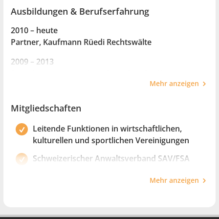
Ausbildungen & Berufserfahrung
2010 – heute
Partner, Kaufmann Rüedi Rechtswälte
2009 – 2013
Präsident, Luzerner Anwaltsverband (LAV)
Mehr anzeigen
2005 – 2006
Postgraduate Lehrgang Europarecht, Universität
Mitgliedschaften
Passau
Leitende Funktionen in wirtschaftlichen,
2003
kulturellen und sportlichen Vereinigungen
Mediationsausbildungen
Schweizerischer Anwaltsverband SAV/FSA
2001 – 2010
Luzerner Anwaltsverband LAV
Partner, Kaufmann Rüedi & Partner
Mehr anzeigen
Luzerner Notarenverband LNV
1999 – heute
Verwaltungsratsmandate
Zuger Advokatenverein