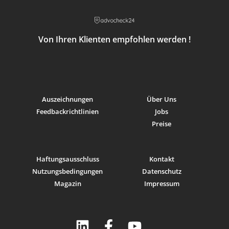
1997 – heute
Ersatzmitglied Notariatsprüfungskommission,
Kanton Luzern
Von Ihren Klienten empfohlen werden !
1997 – 2001
Partner, Studer Kaufmann Rüedi und Partner
1996
Auszeichnungen
Über Uns
Notariatspatent, Kanton Luzern
Feedbackrichtlinien
Jobs
1989 – 2001
Preise
Sekretär Schätzungskommission nach kantonalem
Enteignungsrecht
Haftungsausschluss
Kontakt
1988
Nutzungsbedingungen
Datenschutz
Ausserordentlicher Amtsschreiber,
Magazin
Impressum
Amtsstatthalteramt Luzern
1988
Doktorat, Universität Bern