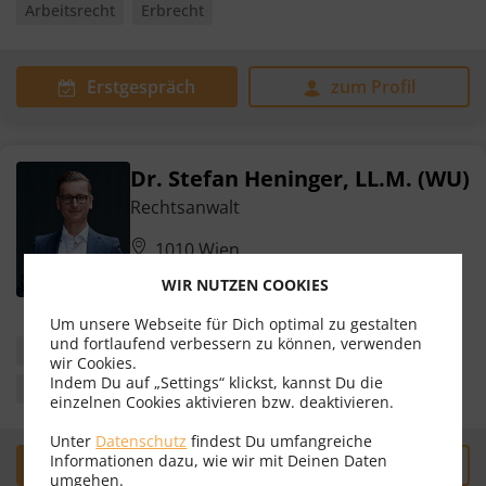
Arbeitsrecht
Erbrecht
Erstgespräch
zum Profil
Dr. Stefan Heninger, LL.M. (WU)
Rechtsanwalt
1010 Wien
Bewertungen
31
WIR NUTZEN COOKIES
Um unsere Webseite für Dich optimal zu gestalten
und fortlaufend verbessern zu können, verwenden
Arbeitsrecht
Mietrecht
wir Cookies.
Indem Du auf „Settings“ klickst, kannst Du die
Schadenersatz- & Gewährleistungsrecht
Strafrecht
einzelnen Cookies aktivieren bzw. deaktivieren.
Unter
Datenschutz
findest Du umfangreiche
Informationen dazu, wie wir mit Deinen Daten
Erstgespräch
zum Profil
umgehen.