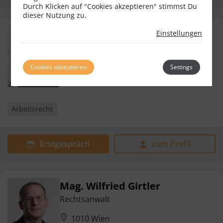
Durch Klicken auf "Cookies akzeptieren" stimmst Du
dieser Nutzung zu.
Dr. Christoph Orgler
Einstellungen
Rechtsanwalt
8010 Graz
Cookies akzeptieren
Settings
Arbeitsrecht
Erstgespräch
zum Profil
Mag. Wilfried Girtler
Rechtsanwalt
1010 Wien