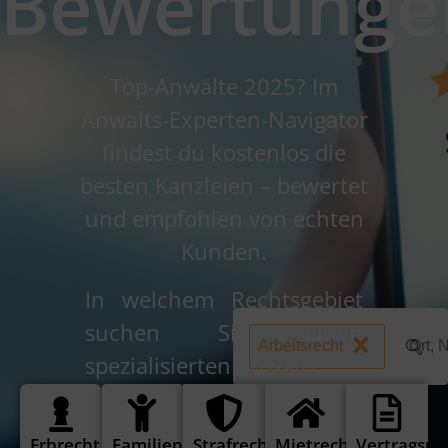
Bewertunge
Top-Anwälte 2025? Im
Anwalts-Experten-Navigator
findest du kostenlos die
besten Kanzleien – bewertet
und empfohlen von echten
Kunden.
In welchem Rechtsgebiet
suchen Sie einen
Arbeitsrecht
spezialisierten Anwalt?
Erbrecht
Familienrecht
Strafrecht
Mietrecht
Vertragsre